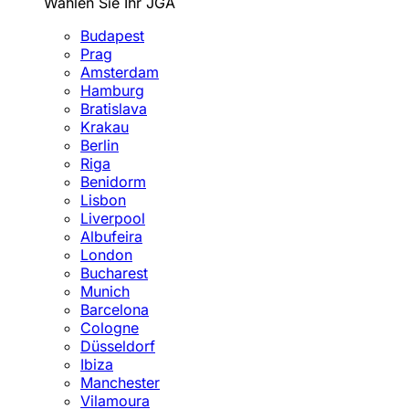
Wählen Sie Ihr JGA
Budapest
Prag
Amsterdam
Hamburg
Bratislava
Krakau
Berlin
Riga
Benidorm
Lisbon
Liverpool
Albufeira
London
Bucharest
Munich
Barcelona
Cologne
Düsseldorf
Ibiza
Manchester
Vilamoura