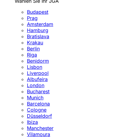
Wählen Sie Ihr JGA
Budapest
Prag
Amsterdam
Hamburg
Bratislava
Krakau
Berlin
Riga
Benidorm
Lisbon
Liverpool
Albufeira
London
Bucharest
Munich
Barcelona
Cologne
Düsseldorf
Ibiza
Manchester
Vilamoura