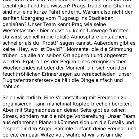
Leichtigkeit und Fachwissen? Prags Trubel und Charme
sind nur eine kurze Fahrt entfernt. Warum also nicht den
sanften Übergang vom Flugzeug ins Stadtleben
genießen? Unser Team kennt Prag wie seine
Westentasche - hier musst du keine Umwege fürchten!
Du wirst schnell in die lokale Atmosphäre eintauchen,
schneller als du "Prost!" sagen kannst. Außerdem gibt es
keine „Hey, wo ist David?“-Momente, die die Stimmung
trüben, da alle am selben Ort abgeholt und abgesetzt
werden. Egal, ob es der Beginn eines ereignisreichen
Wochenendes ist oder der Moment, um sich von den
feuchtfröhlichen Erinnerungen zu verabschieden, unser
Flughafentransferservice hält die Dinge einfach und
nahtlos.
Seien wir ehrlich: Eine Veranstaltung mit Freunden zu
organisieren, kann manchmal Kopfzerbrechen bereiten.
Aber mit Stagmadness an deiner Seite gibt es keinen
Stress, sondern nur die nötige Vorbereitung. Unser Team
aus erfahrenen Planern kümmert sich um die Details und
erspart dir den Ärger. Sammle einfach deine Freunde und
bereite ein paar Witze vor, während wir uns um die