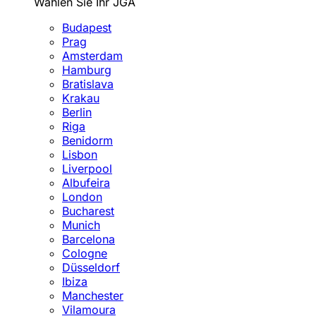
Wählen Sie Ihr JGA
Budapest
Prag
Amsterdam
Hamburg
Bratislava
Krakau
Berlin
Riga
Benidorm
Lisbon
Liverpool
Albufeira
London
Bucharest
Munich
Barcelona
Cologne
Düsseldorf
Ibiza
Manchester
Vilamoura