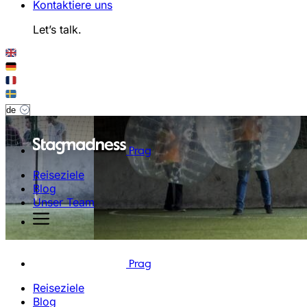
Kontaktiere uns
Let’s talk.
Prag
Reiseziele
Blog
Unser Team
Prag
Reiseziele
Blog