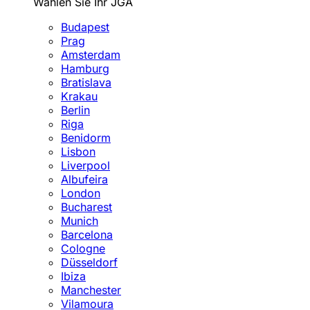
Wählen Sie Ihr JGA
Budapest
Prag
Amsterdam
Hamburg
Bratislava
Krakau
Berlin
Riga
Benidorm
Lisbon
Liverpool
Albufeira
London
Bucharest
Munich
Barcelona
Cologne
Düsseldorf
Ibiza
Manchester
Vilamoura