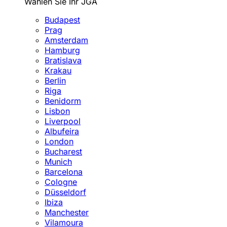
Wählen Sie Ihr JGA
Budapest
Prag
Amsterdam
Hamburg
Bratislava
Krakau
Berlin
Riga
Benidorm
Lisbon
Liverpool
Albufeira
London
Bucharest
Munich
Barcelona
Cologne
Düsseldorf
Ibiza
Manchester
Vilamoura