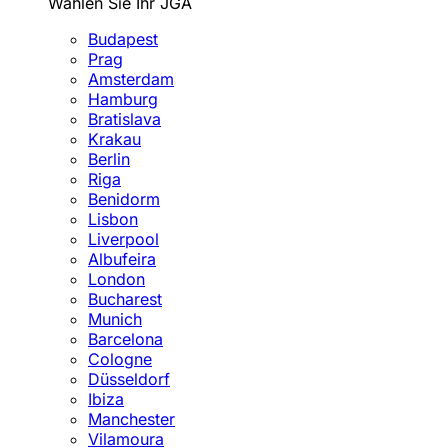
Wählen Sie Ihr JGA
Budapest
Prag
Amsterdam
Hamburg
Bratislava
Krakau
Berlin
Riga
Benidorm
Lisbon
Liverpool
Albufeira
London
Bucharest
Munich
Barcelona
Cologne
Düsseldorf
Ibiza
Manchester
Vilamoura