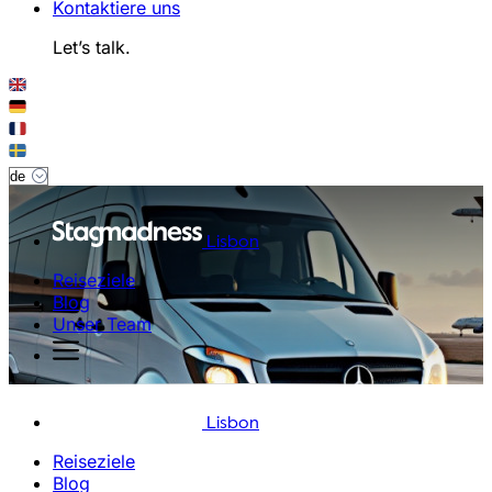
Kontaktiere uns
Let’s talk.
Lisbon
Reiseziele
Blog
Unser Team
Lisbon
Reiseziele
Blog