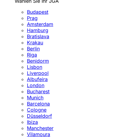
Wählen Sie Ihr JGA
Budapest
Prag
Amsterdam
Hamburg
Bratislava
Krakau
Berlin
Riga
Benidorm
Lisbon
Liverpool
Albufeira
London
Bucharest
Munich
Barcelona
Cologne
Düsseldorf
Ibiza
Manchester
Vilamoura