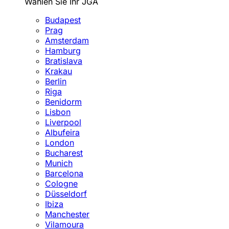
Wählen Sie Ihr JGA
Budapest
Prag
Amsterdam
Hamburg
Bratislava
Krakau
Berlin
Riga
Benidorm
Lisbon
Liverpool
Albufeira
London
Bucharest
Munich
Barcelona
Cologne
Düsseldorf
Ibiza
Manchester
Vilamoura