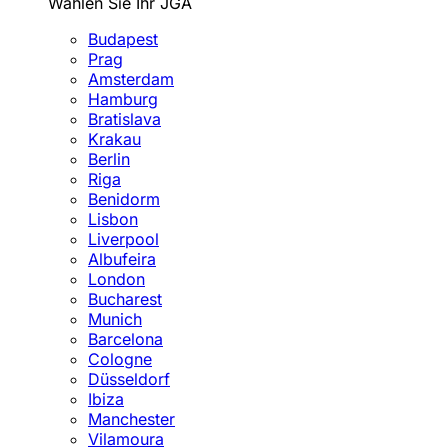
Wählen Sie Ihr JGA
Budapest
Prag
Amsterdam
Hamburg
Bratislava
Krakau
Berlin
Riga
Benidorm
Lisbon
Liverpool
Albufeira
London
Bucharest
Munich
Barcelona
Cologne
Düsseldorf
Ibiza
Manchester
Vilamoura