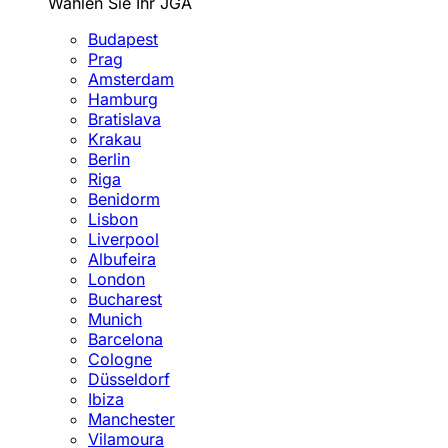
Wählen Sie Ihr JGA
Budapest
Prag
Amsterdam
Hamburg
Bratislava
Krakau
Berlin
Riga
Benidorm
Lisbon
Liverpool
Albufeira
London
Bucharest
Munich
Barcelona
Cologne
Düsseldorf
Ibiza
Manchester
Vilamoura