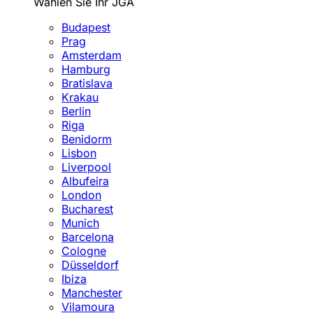
Wählen Sie Ihr JGA
Budapest
Prag
Amsterdam
Hamburg
Bratislava
Krakau
Berlin
Riga
Benidorm
Lisbon
Liverpool
Albufeira
London
Bucharest
Munich
Barcelona
Cologne
Düsseldorf
Ibiza
Manchester
Vilamoura