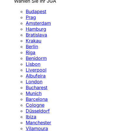
Wählen Sie Ihr JGA
Budapest
Prag
Amsterdam
Hamburg
Bratislava
Krakau
Berlin
Riga
Benidorm
Lisbon
Liverpool
Albufeira
London
Bucharest
Munich
Barcelona
Cologne
Düsseldorf
Ibiza
Manchester
Vilamoura