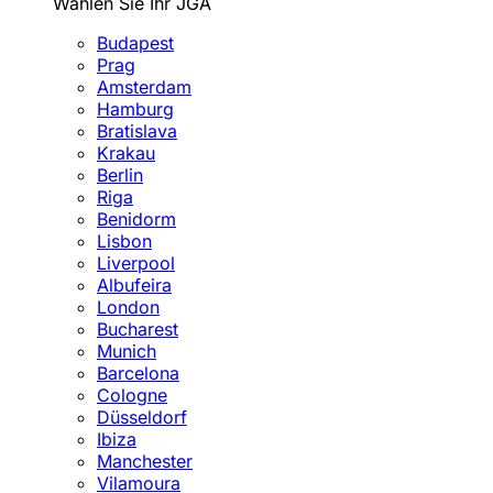
Wählen Sie Ihr JGA
Budapest
Prag
Amsterdam
Hamburg
Bratislava
Krakau
Berlin
Riga
Benidorm
Lisbon
Liverpool
Albufeira
London
Bucharest
Munich
Barcelona
Cologne
Düsseldorf
Ibiza
Manchester
Vilamoura