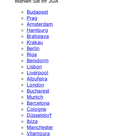
Wählen Sie Ihr JGA
Budapest
Prag
Amsterdam
Hamburg
Bratislava
Krakau
Berlin
Riga
Benidorm
Lisbon
Liverpool
Albufeira
London
Bucharest
Munich
Barcelona
Cologne
Düsseldorf
Ibiza
Manchester
Vilamoura