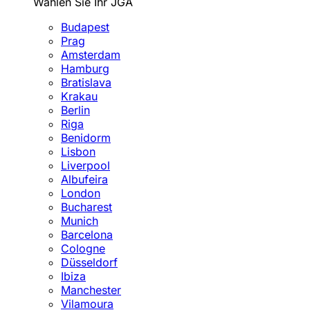
Wählen Sie Ihr JGA
Budapest
Prag
Amsterdam
Hamburg
Bratislava
Krakau
Berlin
Riga
Benidorm
Lisbon
Liverpool
Albufeira
London
Bucharest
Munich
Barcelona
Cologne
Düsseldorf
Ibiza
Manchester
Vilamoura