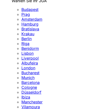
Wählen Sie Ihr JGA
Budapest
Prag
Amsterdam
Hamburg
Bratislava
Krakau
Berlin
Riga
Benidorm
Lisbon
Liverpool
Albufeira
London
Bucharest
Munich
Barcelona
Cologne
Düsseldorf
Ibiza
Manchester
Vilamoura