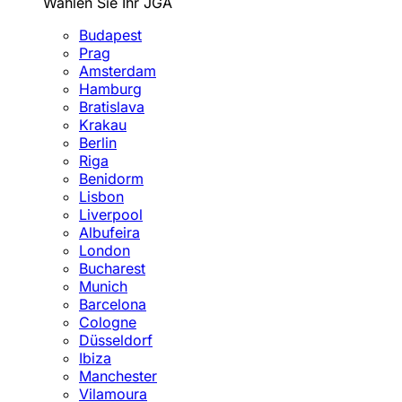
Wählen Sie Ihr JGA
Budapest
Prag
Amsterdam
Hamburg
Bratislava
Krakau
Berlin
Riga
Benidorm
Lisbon
Liverpool
Albufeira
London
Bucharest
Munich
Barcelona
Cologne
Düsseldorf
Ibiza
Manchester
Vilamoura