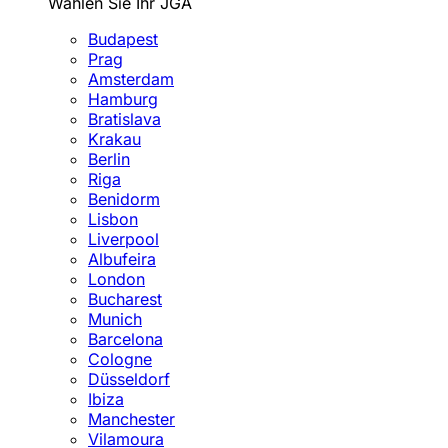
Wählen Sie Ihr JGA
Budapest
Prag
Amsterdam
Hamburg
Bratislava
Krakau
Berlin
Riga
Benidorm
Lisbon
Liverpool
Albufeira
London
Bucharest
Munich
Barcelona
Cologne
Düsseldorf
Ibiza
Manchester
Vilamoura