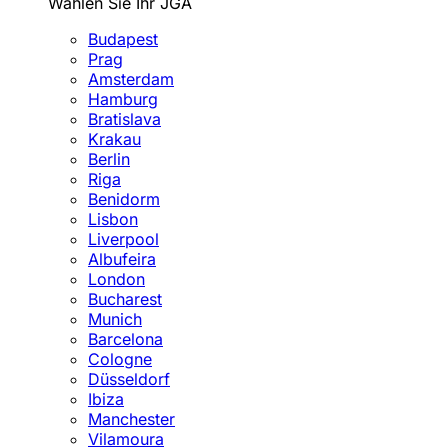
Wählen Sie Ihr JGA
Budapest
Prag
Amsterdam
Hamburg
Bratislava
Krakau
Berlin
Riga
Benidorm
Lisbon
Liverpool
Albufeira
London
Bucharest
Munich
Barcelona
Cologne
Düsseldorf
Ibiza
Manchester
Vilamoura