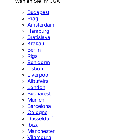
Wählen Sie Ihr JGA
Budapest
Prag
Amsterdam
Hamburg
Bratislava
Krakau
Berlin
Riga
Benidorm
Lisbon
Liverpool
Albufeira
London
Bucharest
Munich
Barcelona
Cologne
Düsseldorf
Ibiza
Manchester
Vilamoura