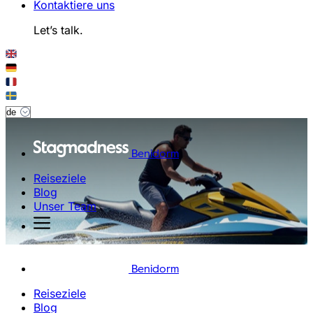
Kontaktiere uns
Let’s talk.
Benidorm
Reiseziele
Blog
Unser Team
Benidorm
Reiseziele
Blog