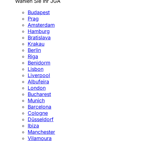
Wählen Sie Ihr JGA
Budapest
Prag
Amsterdam
Hamburg
Bratislava
Krakau
Berlin
Riga
Benidorm
Lisbon
Liverpool
Albufeira
London
Bucharest
Munich
Barcelona
Cologne
Düsseldorf
Ibiza
Manchester
Vilamoura