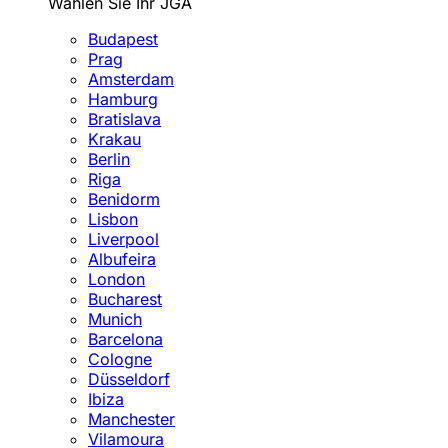
Wählen Sie Ihr JGA
Budapest
Prag
Amsterdam
Hamburg
Bratislava
Krakau
Berlin
Riga
Benidorm
Lisbon
Liverpool
Albufeira
London
Bucharest
Munich
Barcelona
Cologne
Düsseldorf
Ibiza
Manchester
Vilamoura