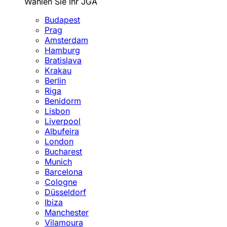
Wählen Sie Ihr JGA
Budapest
Prag
Amsterdam
Hamburg
Bratislava
Krakau
Berlin
Riga
Benidorm
Lisbon
Liverpool
Albufeira
London
Bucharest
Munich
Barcelona
Cologne
Düsseldorf
Ibiza
Manchester
Vilamoura