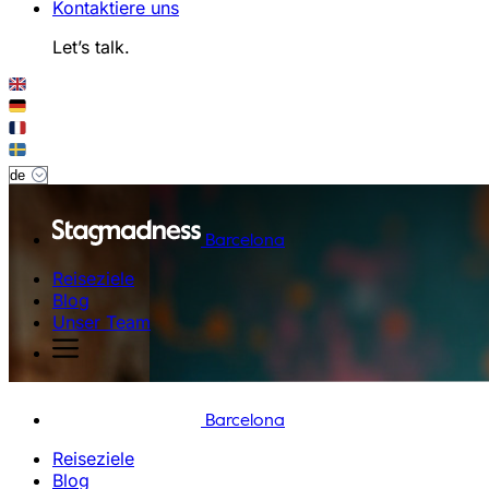
Kontaktiere uns
Let’s talk.
Barcelona
Reiseziele
Blog
Unser Team
Barcelona
Reiseziele
Blog