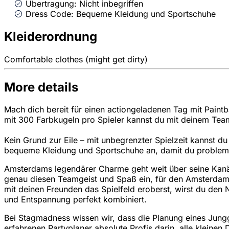
Übertragung: Nicht inbegriffen
Dress Code: Bequeme Kleidung und Sportschuhe
Kleiderordnung
Comfortable clothes (might get dirty)
More details
Mach dich bereit für einen actiongeladenen Tag mit Paint
mit 300 Farbkugeln pro Spieler kannst du mit deinem Team
Kein Grund zur Eile – mit unbegrenzter Spielzeit kannst d
bequeme Kleidung und Sportschuhe an, damit du probleml
Amsterdams legendärer Charme geht weit über seine Kanäle
genau diesen Teamgeist und Spaß ein, für den Amsterdam be
mit deinen Freunden das Spielfeld eroberst, wirst du den 
und Entspannung perfekt kombiniert.
Bei Stagmadness wissen wir, dass die Planung eines Jungg
erfahrenen Partyplaner absolute Profis darin, alle kleine