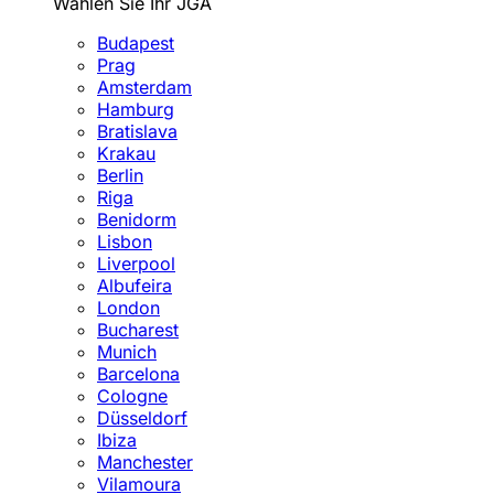
Wählen Sie Ihr JGA
Budapest
Prag
Amsterdam
Hamburg
Bratislava
Krakau
Berlin
Riga
Benidorm
Lisbon
Liverpool
Albufeira
London
Bucharest
Munich
Barcelona
Cologne
Düsseldorf
Ibiza
Manchester
Vilamoura