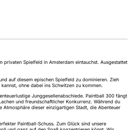
 privaten Spielfeld in Amsterdam eintauchst. Ausgestattet
n und auf diesem epischen Spielfeld zu dominieren. Zieh
 kannst, ohne dabei ins Schwitzen zu kommen.
enteuerlustige Junggesellenabschiede. Paintball 300 fängt
r Lachen und freundschaftlicher Konkurrenz. Während du
ge Atmosphäre dieser einzigartigen Stadt, die Abenteuer
rfekter Paintball-Schuss. Zum Glück sind unsere
 voll und ganz auf den Spaß konzentrieren könnt. Wir