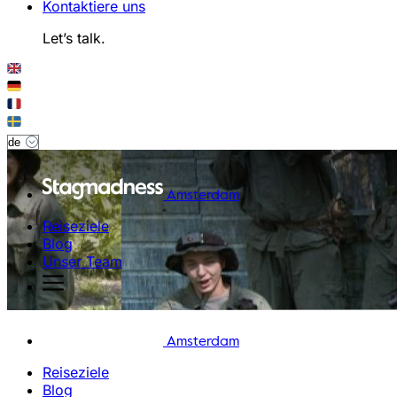
Kontaktiere uns
Let’s talk.
Amsterdam
Reiseziele
Blog
Unser Team
Amsterdam
Reiseziele
Blog