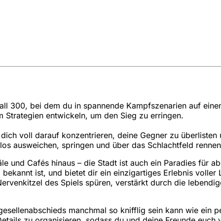
ball 300, bei dem du in spannende Kampfszenarien auf einem
 Strategien entwickeln, um den Sieg zu erringen.
u dich voll darauf konzentrieren, deine Gegner zu überliste
os ausweichen, springen und über das Schlachtfeld rennen
 und Cafés hinaus – die Stadt ist auch ein Paradies für ab
kannt ist, und bietet dir ein einzigartiges Erlebnis volle
Nervenkitzel des Spiels spüren, verstärkt durch die lebendi
esellenabschieds manchmal so knifflig sein kann wie ein pe
n Details zu organisieren, sodass du und deine Freunde euch