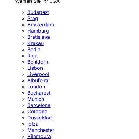
Wählen Sie Ihr JGA
Budapest
Prag
Amsterdam
Hamburg
Bratislava
Krakau
Berlin
Riga
Benidorm
Lisbon
Liverpool
Albufeira
London
Bucharest
Munich
Barcelona
Cologne
Düsseldorf
Ibiza
Manchester
Vilamoura