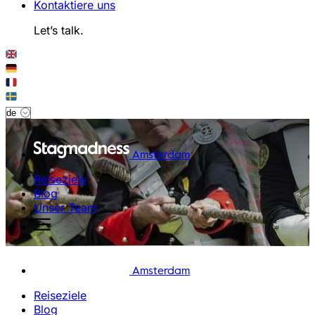
Kontaktiere uns
Let’s talk.
Amsterdam
Reiseziele
Blog
Unser Team
Amsterdam
Reiseziele
Blog