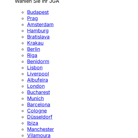
Wählen Sie Ihr JGA
Budapest
Prag
Amsterdam
Hamburg
Bratislava
Krakau
Berlin
Riga
Benidorm
Lisbon
Liverpool
Albufeira
London
Bucharest
Munich
Barcelona
Cologne
Düsseldorf
Ibiza
Manchester
Vilamoura