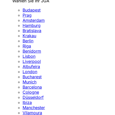
Wählen Sie Ihr JGA
Budapest
Prag
Amsterdam
Hamburg
Bratislava
Krakau
Berlin
Riga
Benidorm
Lisbon
Liverpool
Albufeira
London
Bucharest
Munich
Barcelona
Cologne
Düsseldorf
Ibiza
Manchester
Vilamoura