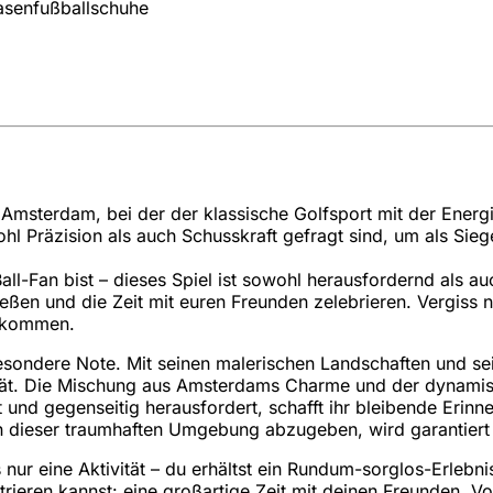
asenfußballschuhe
 Amsterdam, bei der der klassische Golfsport mit der Energ
hl Präzision als auch Schusskraft gefragt sind, um als Sie
Ball-Fan bist – dieses Spiel ist sowohl herausfordernd als a
ießen und die Zeit mit euren Freunden zelebrieren. Vergiss n
u kommen.
sondere Note. Mit seinen malerischen Landschaften und sei
ität. Die Mischung aus Amsterdams Charme und der dynamis
 und gegenseitig herausfordert, schafft ihr bleibende Erin
n dieser traumhaften Umgebung abzugeben, wird garantiert
nur eine Aktivität – du erhältst ein Rundum-sorglos-Erlebn
ieren kannst: eine großartige Zeit mit deinen Freunden. Von