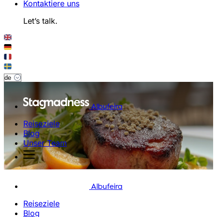
Kontaktiere uns
Let’s talk.
Albufeira
Reiseziele
Blog
Unser Team
Albufeira
Reiseziele
Blog