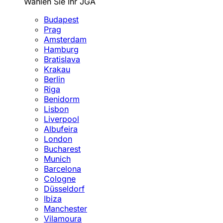
Wählen Sie Ihr JGA
Budapest
Prag
Amsterdam
Hamburg
Bratislava
Krakau
Berlin
Riga
Benidorm
Lisbon
Liverpool
Albufeira
London
Bucharest
Munich
Barcelona
Cologne
Düsseldorf
Ibiza
Manchester
Vilamoura