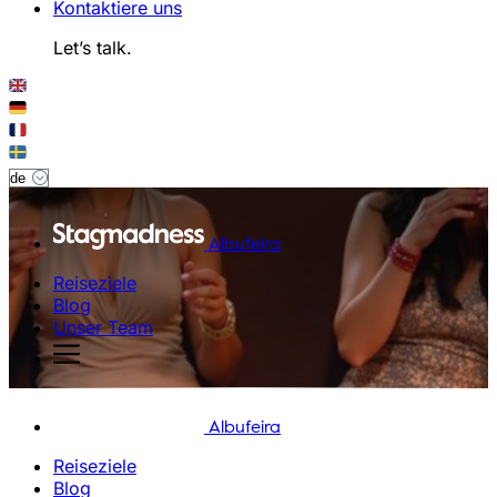
Kontaktiere uns
Let’s talk.
Albufeira
Reiseziele
Blog
Unser Team
Albufeira
Reiseziele
Blog