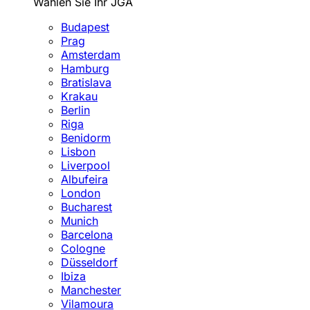
Wählen Sie Ihr JGA
Budapest
Prag
Amsterdam
Hamburg
Bratislava
Krakau
Berlin
Riga
Benidorm
Lisbon
Liverpool
Albufeira
London
Bucharest
Munich
Barcelona
Cologne
Düsseldorf
Ibiza
Manchester
Vilamoura